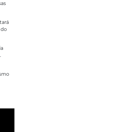
sas
tará
 do
ia
.
esmo