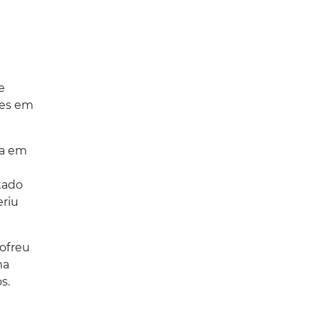
e
res em
va em
tado
eriu
sofreu
ma
s.