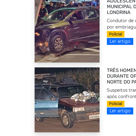
ADOLESCEN
MUNICIPAL 
LONDRINA
Condutor de u
por embriague
Policial
Ler artigo
TRÊS HOMEN
DURANTE OP
NORTE DO P
Suspeitos tr
após confront
Policial
Ler artigo