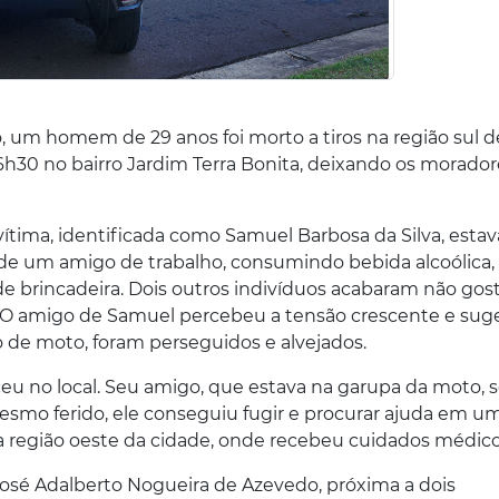
, um homem de 29 anos foi morto a tiros na região sul d
06h30 no bairro Jardim Terra Bonita, deixando os morado
 vítima, identificada como Samuel Barbosa da Silva, esta
e um amigo de trabalho, consumindo bebida alcoólica,
e brincadeira. Dois outros indivíduos acabaram não gos
. O amigo de Samuel percebeu a tensão crescente e sug
o de moto, foram perseguidos e alvejados.
ceu no local. Seu amigo, que estava na garupa da moto, 
Mesmo ferido, ele conseguiu fugir e procurar ajuda em u
região oeste da cidade, onde recebeu cuidados médico
osé Adalberto Nogueira de Azevedo, próxima a dois