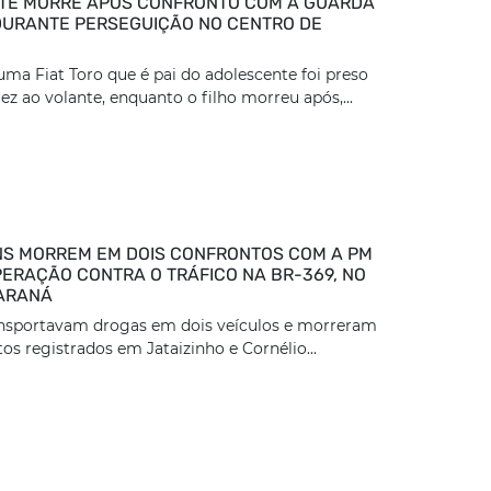
TE MORRE APÓS CONFRONTO COM A GUARDA
DURANTE PERSEGUIÇÃO NO CENTRO DE
ma Fiat Toro que é pai do adolescente foi preso
z ao volante, enquanto o filho morreu após,...
S MORREM EM DOIS CONFRONTOS COM A PM
ERAÇÃO CONTRA O TRÁFICO NA BR-369, NO
ARANÁ
ansportavam drogas em dois veículos e morreram
os registrados em Jataizinho e Cornélio...