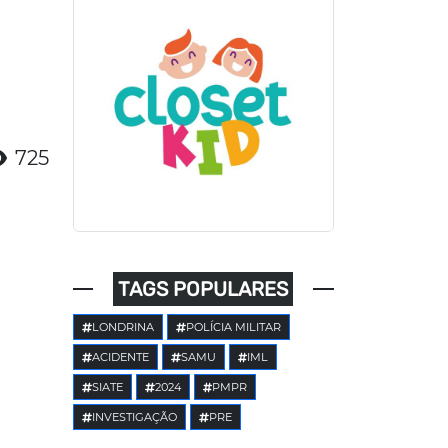
725
TAGS POPULARES
LONDRINA
POLÍCIA MILITAR
ACIDENTE
SAMU
IML
SIATE
2024
PMPR
INVESTIGAÇÃO
PRE