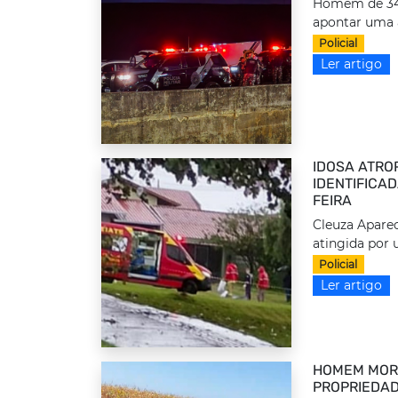
Homem de 34 a
apontar uma 
Policial
Ler artigo
IDOSA ATRO
IDENTIFICA
FEIRA
Cleuza Aparec
atingida por 
Policial
Ler artigo
HOMEM MORR
PROPRIEDAD