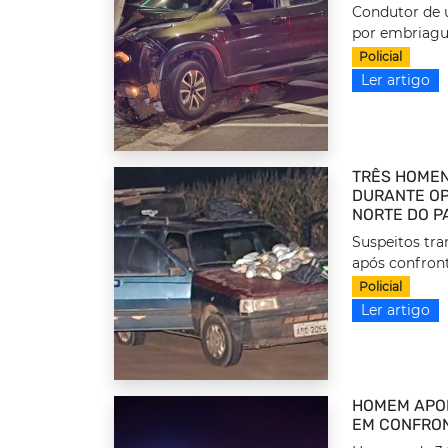
Condutor de u
por embriague
Policial
Ler artigo
TRÊS HOMEN
DURANTE OP
NORTE DO P
Suspeitos tr
após confront
Policial
Ler artigo
HOMEM APON
EM CONFRON