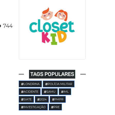
744
TAGS POPULARES
LONDRINA
POLÍCIA MILITAR
ACIDENTE
SAMU
IML
SIATE
2024
PMPR
INVESTIGAÇÃO
PRE