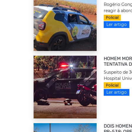
Rogério Gonça
reagir à abor
Policial
Ler artigo
HOMEM MOR
TENTATIVA 
Suspeito de 
Hospital Unive
Policial
Ler artigo
DOIS HOMEN
PR-538; OP