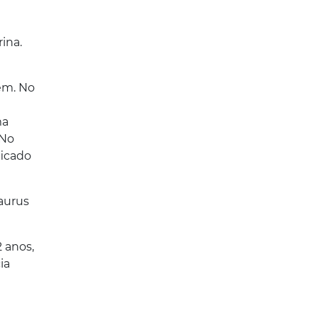
ina.
gem. No
ma
 No
ficado
Taurus
 anos,
ia