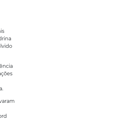
is
drina
lvido
gência
mações
a.
evaram
ord