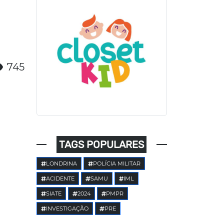
745
TAGS POPULARES
LONDRINA
POLÍCIA MILITAR
ACIDENTE
SAMU
IML
SIATE
2024
PMPR
INVESTIGAÇÃO
PRE