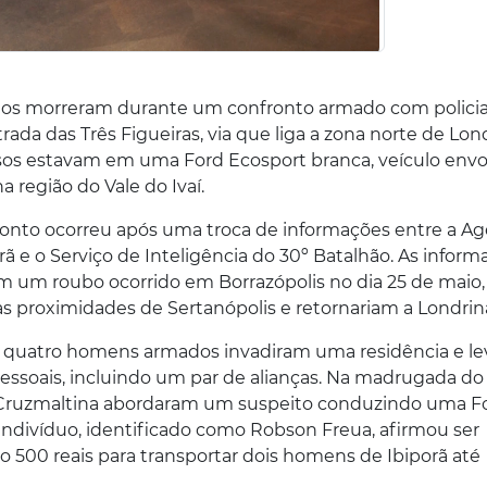
ivíduos morreram durante um confronto armado com policia
ada das Três Figueiras, via que liga a zona norte de Lon
osos estavam em uma Ford Ecosport branca, veículo envo
 região do Vale do Ivaí.
nfronto ocorreu após uma troca de informações entre a A
rã e o Serviço de Inteligência do 30º Batalhão. As infor
m um roubo ocorrido em Borrazópolis no dia 25 de maio,
nas proximidades de Sertanópolis e retornariam a Londrin
, quatro homens armados invadiram uma residência e l
ssoais, incluindo um par de alianças. Na madrugada do
e Cruzmaltina abordaram um suspeito conduzindo uma F
ndivíduo, identificado como Robson Freua, afirmou ser
do 500 reais para transportar dois homens de Ibiporã até