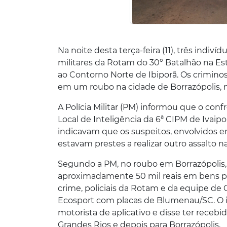
Na noite desta terça-feira (11), três ind
militares da Rotam do 30° Batalhão na Estr
ao Contorno Norte de Ibiporã. Os crimin
em um roubo na cidade de Borrazópolis, na
A Polícia Militar (PM) informou que o co
Local de Inteligência da 6ª CIPM de Ivaipo
indicavam que os suspeitos, envolvidos e
estavam prestes a realizar outro assalto 
Segundo a PM, no roubo em Borrazópolis
aproximadamente 50 mil reais em bens pe
crime, policiais da Rotam e da equipe d
Ecosport com placas de Blumenau/SC. O i
motorista de aplicativo e disse ter recebi
Grandes Rios e depois para Borrazópolis.