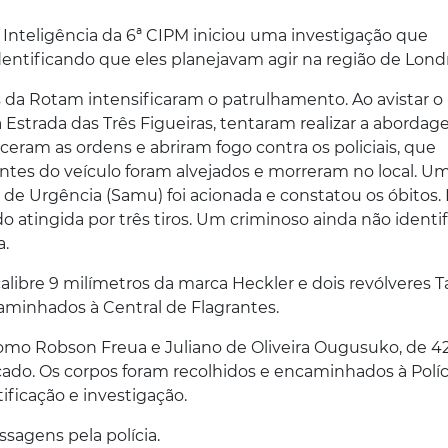
Inteligência da 6ª CIPM iniciou uma investigação que
dentificando que eles planejavam agir na região de Londr
da Rotam intensificaram o patrulhamento. Ao avistar o
a Estrada das Três Figueiras, tentaram realizar a aborda
eram as ordens e abriram fogo contra os policiais, que
pantes do veículo foram alvejados e morreram no local. U
de Urgência (Samu) foi acionada e constatou os óbitos.
o atingida por três tiros. Um criminoso ainda não identi
a.
calibre 9 milímetros da marca Heckler e dois revólveres 
caminhados à Central de Flagrantes.
como Robson Freua e Juliano de Oliveira Ougusuko, de 42
icado. Os corpos foram recolhidos e encaminhados à Políc
ificação e investigação.
agens pela polícia.