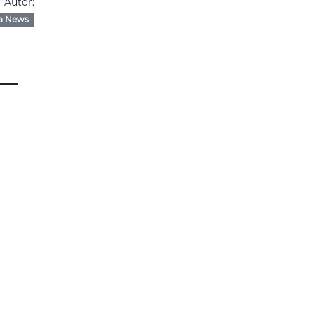
Autor:
a News