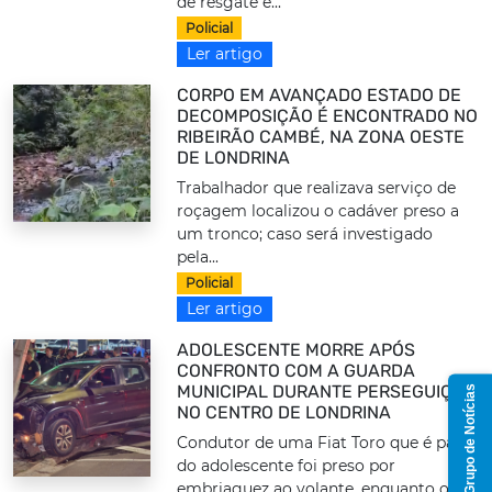
de resgate e...
Policial
Ler artigo
CORPO EM AVANÇADO ESTADO DE
DECOMPOSIÇÃO É ENCONTRADO NO
RIBEIRÃO CAMBÉ, NA ZONA OESTE
DE LONDRINA
Trabalhador que realizava serviço de
roçagem localizou o cadáver preso a
um tronco; caso será investigado
pela...
Policial
Ler artigo
ADOLESCENTE MORRE APÓS
CONFRONTO COM A GUARDA
MUNICIPAL DURANTE PERSEGUIÇÃO
Grupo de Notícias
NO CENTRO DE LONDRINA
Condutor de uma Fiat Toro que é pai
do adolescente foi preso por
embriaguez ao volante, enquanto o