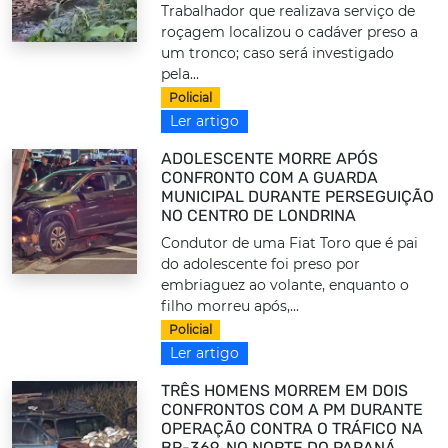
Trabalhador que realizava serviço de
roçagem localizou o cadáver preso a
um tronco; caso será investigado
pela...
Policial
Ler artigo
ADOLESCENTE MORRE APÓS
CONFRONTO COM A GUARDA
MUNICIPAL DURANTE PERSEGUIÇÃO
NO CENTRO DE LONDRINA
Condutor de uma Fiat Toro que é pai
do adolescente foi preso por
embriaguez ao volante, enquanto o
filho morreu após,...
Policial
Ler artigo
TRÊS HOMENS MORREM EM DOIS
CONFRONTOS COM A PM DURANTE
OPERAÇÃO CONTRA O TRÁFICO NA
BR-369, NO NORTE DO PARANÁ