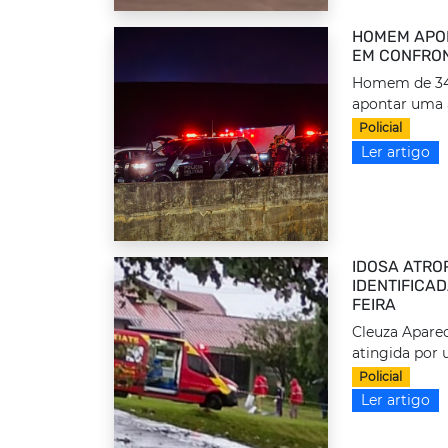
HOMEM APON
EM CONFRON
Homem de 34 a
apontar uma 
Policial
Ler artigo
IDOSA ATRO
IDENTIFICA
FEIRA
Cleuza Aparec
atingida por 
Policial
Ler artigo