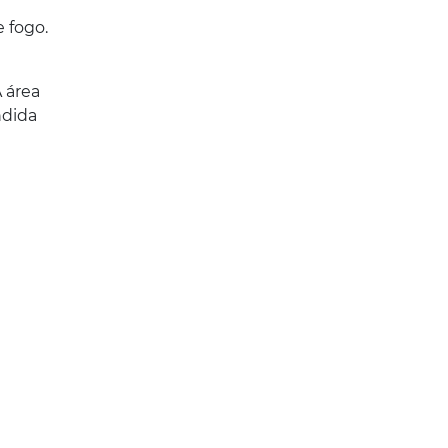
 fogo.
 área
ndida