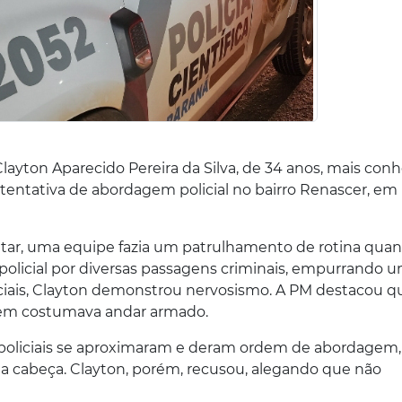
Clayton Aparecido Pereira da Silva, de 34 anos, mais con
 tentativa de abordagem policial no bairro Renascer, em
litar, uma equipe fazia um patrulhamento de rotina qua
policial por diversas passagens criminais, empurrando 
liciais, Clayton demonstrou nervosismo. A PM destacou q
mem costumava andar armado.
s policiais se aproximaram e deram ordem de abordagem,
a cabeça. Clayton, porém, recusou, alegando que não