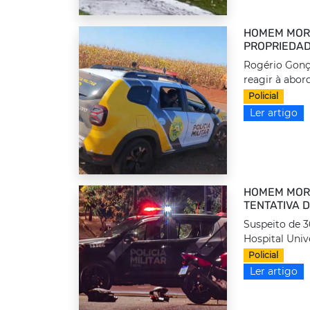
HOMEM MORR
PROPRIEDAD
Rogério Gonça
reagir à abor
Policial
Ler artigo
HOMEM MOR
TENTATIVA 
Suspeito de 
Hospital Unive
Policial
Ler artigo