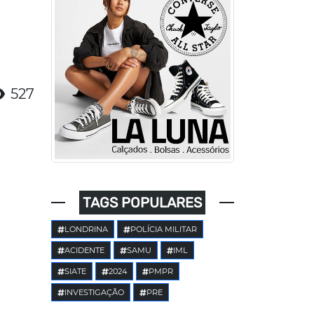
527
TAGS POPULARES
LONDRINA
POLÍCIA MILITAR
ACIDENTE
SAMU
IML
SIATE
2024
PMPR
INVESTIGAÇÃO
PRE