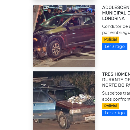
ADOLESCEN
MUNICIPAL 
LONDRINA
Condutor de u
por embriague
Policial
Ler artigo
TRÊS HOMEN
DURANTE OP
NORTE DO P
Suspeitos tr
após confront
Policial
Ler artigo