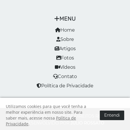
MENU
Home
Sobre
Artigos
Fotos
Vídeos
Contato
Política de Privacidade
Utilizamos cookies para que você tenha a
melhor experiência em nosso site. Para
Entendi
© LONDRINA NEWS | TODOS OS DIREITOS RESERVADOS
saber mais, acesse nossa
Política de
DESENVOLVIDO POR
JÚLIO ROSSATO
Privacidade
.