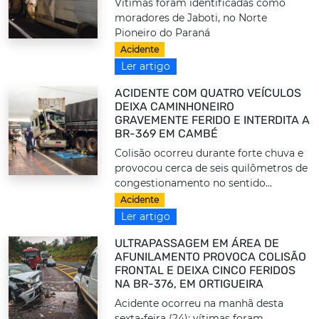
Vítimas foram identificadas como
moradores de Jaboti, no Norte
Pioneiro do Paraná
Acidente
Ler artigo
ACIDENTE COM QUATRO VEÍCULOS
DEIXA CAMINHONEIRO
GRAVEMENTE FERIDO E INTERDITA A
BR-369 EM CAMBÉ
Colisão ocorreu durante forte chuva e
provocou cerca de seis quilômetros de
congestionamento no sentido...
Acidente
Ler artigo
ULTRAPASSAGEM EM ÁREA DE
AFUNILAMENTO PROVOCA COLISÃO
FRONTAL E DEIXA CINCO FERIDOS
NA BR-376, EM ORTIGUEIRA
Acidente ocorreu na manhã desta
sexta-feira (24); vítimas foram