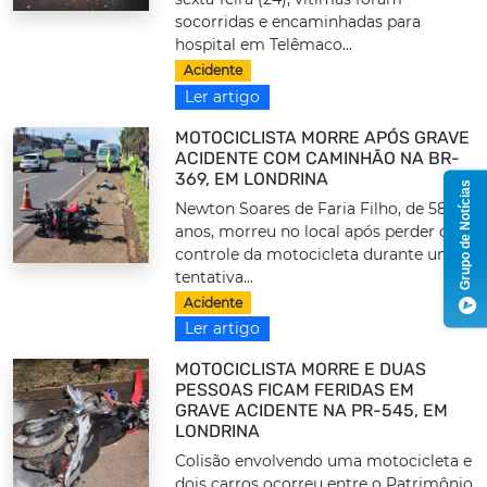
socorridas e encaminhadas para
hospital em Telêmaco...
Acidente
Ler artigo
MOTOCICLISTA MORRE APÓS GRAVE
ACIDENTE COM CAMINHÃO NA BR-
369, EM LONDRINA
Grupo de Notícias
Newton Soares de Faria Filho, de 58
anos, morreu no local após perder o
controle da motocicleta durante uma
tentativa...
Acidente
Ler artigo
MOTOCICLISTA MORRE E DUAS
PESSOAS FICAM FERIDAS EM
GRAVE ACIDENTE NA PR-545, EM
LONDRINA
Colisão envolvendo uma motocicleta e
dois carros ocorreu entre o Patrimônio