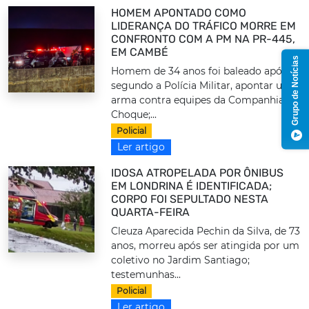
HOMEM APONTADO COMO
LIDERANÇA DO TRÁFICO MORRE EM
CONFRONTO COM A PM NA PR-445,
EM CAMBÉ
Grupo de Notícias
Homem de 34 anos foi baleado após,
segundo a Polícia Militar, apontar uma
arma contra equipes da Companhia de
Choque;...
Policial
Ler artigo
IDOSA ATROPELADA POR ÔNIBUS
EM LONDRINA É IDENTIFICADA;
CORPO FOI SEPULTADO NESTA
QUARTA-FEIRA
Cleuza Aparecida Pechin da Silva, de 73
anos, morreu após ser atingida por um
coletivo no Jardim Santiago;
testemunhas...
Policial
Ler artigo