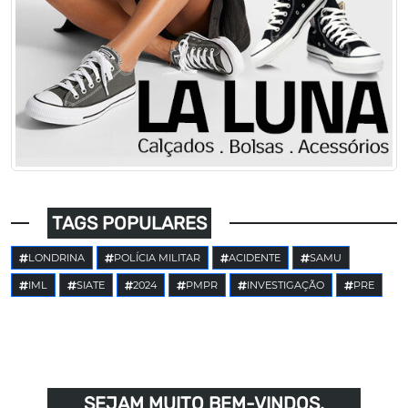
TAGS POPULARES
LONDRINA
POLÍCIA MILITAR
ACIDENTE
SAMU
IML
SIATE
2024
PMPR
INVESTIGAÇÃO
PRE
SEJAM MUITO BEM-VINDOS,