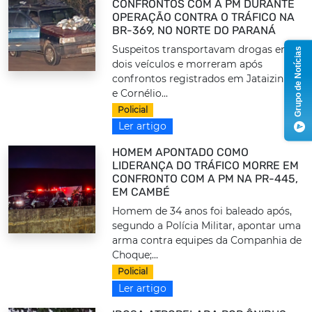
CONFRONTOS COM A PM DURANTE
OPERAÇÃO CONTRA O TRÁFICO NA
BR-369, NO NORTE DO PARANÁ
Suspeitos transportavam drogas em
Grupo de Notícias
dois veículos e morreram após
confrontos registrados em Jataizinho
e Cornélio...
Policial
Ler artigo
HOMEM APONTADO COMO
LIDERANÇA DO TRÁFICO MORRE EM
CONFRONTO COM A PM NA PR-445,
EM CAMBÉ
Homem de 34 anos foi baleado após,
segundo a Polícia Militar, apontar uma
arma contra equipes da Companhia de
Choque;...
Policial
Ler artigo