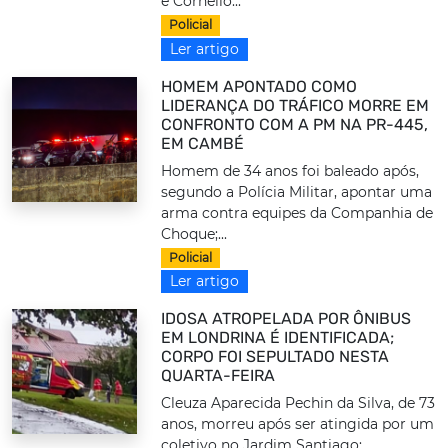
e Cornélio...
Policial
Ler artigo
HOMEM APONTADO COMO
LIDERANÇA DO TRÁFICO MORRE EM
CONFRONTO COM A PM NA PR-445,
EM CAMBÉ
Homem de 34 anos foi baleado após,
segundo a Polícia Militar, apontar uma
arma contra equipes da Companhia de
Choque;...
Policial
Ler artigo
IDOSA ATROPELADA POR ÔNIBUS
EM LONDRINA É IDENTIFICADA;
CORPO FOI SEPULTADO NESTA
QUARTA-FEIRA
Cleuza Aparecida Pechin da Silva, de 73
anos, morreu após ser atingida por um
coletivo no Jardim Santiago;