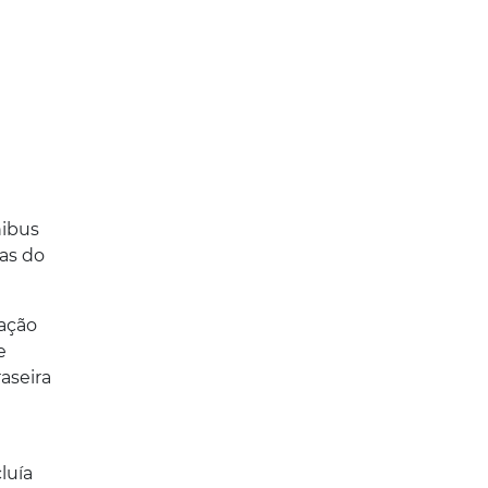
nibus
ras do
zação
e
aseira
luía