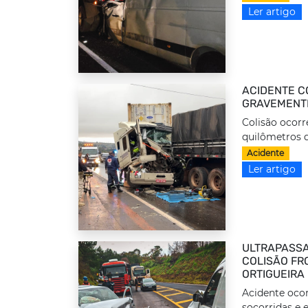
Ler artigo
ACIDENTE C
GRAVEMENTE
Colisão ocorr
quilômetros d
Acidente
Ler artigo
ULTRAPASSA
COLISÃO FRO
ORTIGUEIRA
Acidente ocor
socorridas e 