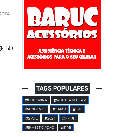
ente
601
TAGS POPULARES
LONDRINA
POLÍCIA MILITAR
ACIDENTE
SAMU
IML
SIATE
2024
PMPR
INVESTIGAÇÃO
PRE