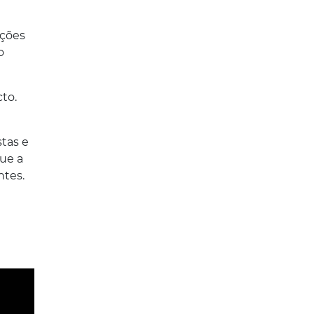
ações
o
to.
stas e
que a
ntes.