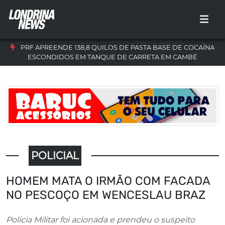
PRF APREENDE 138,8 QUILOS DE PASTA BASE DE COCAÍNA
ESCONDIDOS EM TANQUE DE CARRETA EM CAMBÉ
POLICIAL
HOMEM MATA O IRMÃO COM FACADA
NO PESCOÇO EM WENCESLAU BRAZ
Polícia Militar foi acionada e prendeu o suspeito