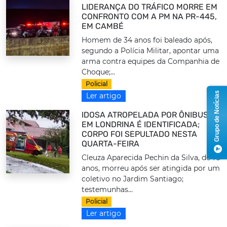
LIDERANÇA DO TRÁFICO MORRE EM
CONFRONTO COM A PM NA PR-445,
EM CAMBÉ
Homem de 34 anos foi baleado após,
segundo a Polícia Militar, apontar uma
arma contra equipes da Companhia de
Choque;...
Policial
Grupo de Notícias
Ler artigo
IDOSA ATROPELADA POR ÔNIBUS
EM LONDRINA É IDENTIFICADA;
CORPO FOI SEPULTADO NESTA
QUARTA-FEIRA
Cleuza Aparecida Pechin da Silva, de 73
anos, morreu após ser atingida por um
coletivo no Jardim Santiago;
testemunhas...
Policial
Ler artigo