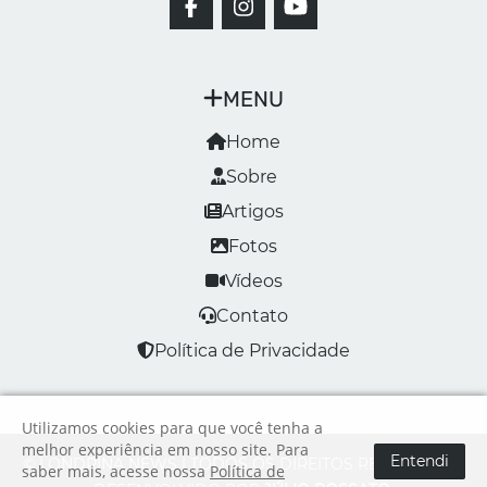
MENU
Home
Sobre
Artigos
Fotos
Vídeos
Contato
Política de Privacidade
Utilizamos cookies para que você tenha a
melhor experiência em nosso site. Para
Entendi
© LONDRINA NEWS | TODOS OS DIREITOS RESERVADOS
saber mais, acesse nossa
Política de