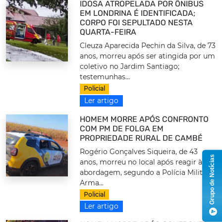
IDOSA ATROPELADA POR ÔNIBUS
EM LONDRINA É IDENTIFICADA;
CORPO FOI SEPULTADO NESTA
QUARTA-FEIRA
Cleuza Aparecida Pechin da Silva, de 73
anos, morreu após ser atingida por um
coletivo no Jardim Santiago;
testemunhas...
Policial
Ler artigo
HOMEM MORRE APÓS CONFRONTO
COM PM DE FOLGA EM
PROPRIEDADE RURAL DE CAMBÉ
Rogério Gonçalves Siqueira, de 43
Grupo de Notícias
anos, morreu no local após reagir à
abordagem, segundo a Polícia Militar.
Arma...
Policial
Ler artigo