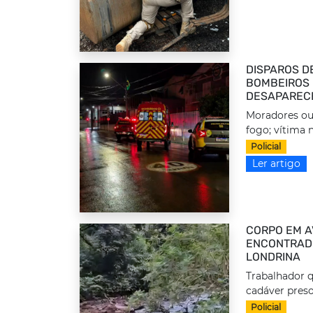
DISPAROS D
BOMBEIROS 
DESAPAREC
Moradores ou
fogo; vítima n
Policial
Ler artigo
CORPO EM A
ENCONTRADO
LONDRINA
Trabalhador q
cadáver preso
Policial