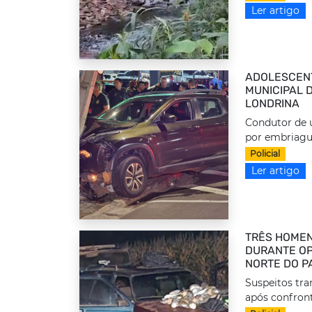
Ler artigo
ADOLESCEN
MUNICIPAL 
LONDRINA
Condutor de u
por embriague
Policial
Ler artigo
TRÊS HOMEN
DURANTE OP
NORTE DO P
Suspeitos tr
após confront