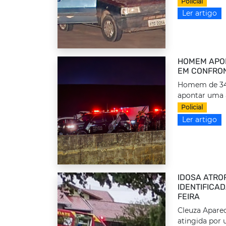
Policial
Ler artigo
HOMEM APON
EM CONFRON
Homem de 34 a
apontar uma 
Policial
Ler artigo
IDOSA ATRO
IDENTIFICA
FEIRA
Cleuza Aparec
atingida por 