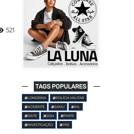
521
TAGS POPULARES
LONDRINA
POLÍCIA MILITAR
ACIDENTE
SAMU
IML
SIATE
2024
PMPR
INVESTIGAÇÃO
PRE