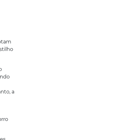
Rotam
stilho
o
ando
nto, a
orro
ces