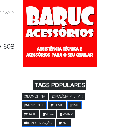
hava a
608
TAGS POPULARES
LONDRINA
POLÍCIA MILITAR
ACIDENTE
SAMU
IML
SIATE
2024
PMPR
INVESTIGAÇÃO
PRE