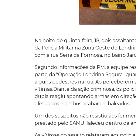
Na noite de quinta-feira, 18, dois assa
da Polícia Militar na Zona Oeste de Londri
com a rua Serra da Formosa, no bairro Ja
Segundo informações da PM, a equipe re
parte da "Operação Londrina Segura" qua
alguns pedestres na rua. Ao perceberem 
vítimas.Diante da ação criminosa, os poli
dupla reagiu apontando armas em direção 
efetuados e ambos acabaram baleados.
Um dos suspeitos não resistiu aos ferime
prestado pelo SAMU, faleceu dentro da am
As vítimas do assalto relataram aos polic