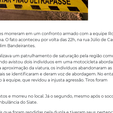
ltantes morreram em um confronto armado com a equipe 
na. O fato aconteceu por volta das 22h, na rua Júlio de Ca
rdim Bandeirantes.
alizava um patrulhamento de saturação pela região com
ndo avistou dois indivíduos em uma motocicleta abord
a aproximação da viatura, os indivíduos abandonaram as
ciais se identificaram e deram voz de abordagem. No enta
à equipe, que revidou a injusta agressão. Tiros foram
ntos e morreu no local. Já o segundo, mesmo após o soc
bulância do Siate.
iais que foram rendidas pela dupla e tiveram seus perten