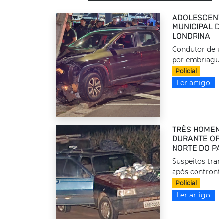
ADOLESCEN
MUNICIPAL 
LONDRINA
Condutor de u
por embriague
Policial
Ler artigo
TRÊS HOMEN
DURANTE OP
NORTE DO P
Suspeitos tr
após confront
Policial
Ler artigo