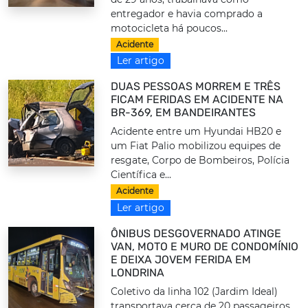
entregador e havia comprado a
motocicleta há poucos...
Acidente
Ler artigo
DUAS PESSOAS MORREM E TRÊS
FICAM FERIDAS EM ACIDENTE NA
BR-369, EM BANDEIRANTES
Acidente entre um Hyundai HB20 e
um Fiat Palio mobilizou equipes de
resgate, Corpo de Bombeiros, Polícia
Científica e...
Acidente
Ler artigo
ÔNIBUS DESGOVERNADO ATINGE
VAN, MOTO E MURO DE CONDOMÍNIO
E DEIXA JOVEM FERIDA EM
LONDRINA
Coletivo da linha 102 (Jardim Ideal)
transportava cerca de 20 passageiros