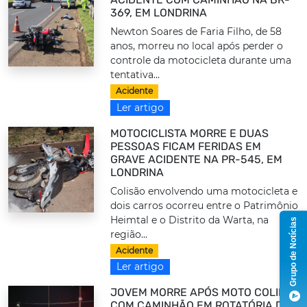
369, EM LONDRINA
Newton Soares de Faria Filho, de 58
anos, morreu no local após perder o
controle da motocicleta durante uma
tentativa...
Acidente
Ler artigo
MOTOCICLISTA MORRE E DUAS
PESSOAS FICAM FERIDAS EM
GRAVE ACIDENTE NA PR-545, EM
LONDRINA
Colisão envolvendo uma motocicleta e
dois carros ocorreu entre o Patrimônio
Heimtal e o Distrito da Warta, na
Grupo de Notícias
região...
Acidente
Ler artigo
JOVEM MORRE APÓS MOTO COLIDIR
COM CAMINHÃO EM ROTATÓRIA DE