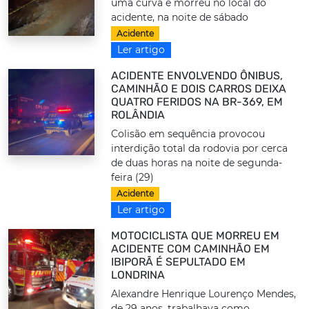
uma curva e morreu no local do
acidente, na noite de sábado
Acidente
Ler artigo
ACIDENTE ENVOLVENDO ÔNIBUS,
CAMINHÃO E DOIS CARROS DEIXA
QUATRO FERIDOS NA BR-369, EM
ROLÂNDIA
Colisão em sequência provocou
interdição total da rodovia por cerca
de duas horas na noite de segunda-
feira (29)
Acidente
Ler artigo
MOTOCICLISTA QUE MORREU EM
ACIDENTE COM CAMINHÃO EM
IBIPORÃ É SEPULTADO EM
LONDRINA
Alexandre Henrique Lourenço Mendes,
de 29 anos, trabalhava como