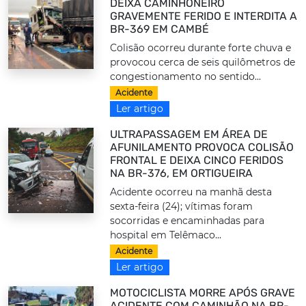
DEIXA CAMINHONEIRO
GRAVEMENTE FERIDO E INTERDITA A
BR-369 EM CAMBÉ
Colisão ocorreu durante forte chuva e
provocou cerca de seis quilômetros de
congestionamento no sentido...
Acidente
Ler artigo
ULTRAPASSAGEM EM ÁREA DE
AFUNILAMENTO PROVOCA COLISÃO
FRONTAL E DEIXA CINCO FERIDOS
NA BR-376, EM ORTIGUEIRA
Acidente ocorreu na manhã desta
sexta-feira (24); vítimas foram
socorridas e encaminhadas para
hospital em Telêmaco...
Acidente
Ler artigo
MOTOCICLISTA MORRE APÓS GRAVE
ACIDENTE COM CAMINHÃO NA BR-