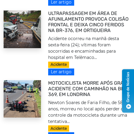
Ler artigo
ULTRAPASSAGEM EM ÁREA DE
AFUNILAMENTO PROVOCA COLISÃO
FRONTAL E DEIXA CINCO FERIDOS
NA BR-376, EM ORTIGUEIRA
Acidente ocorreu na manhã desta
sexta-feira (24); vítimas foram
socorridas e encaminhadas para
hospital em Telêmaco...
Acidente
Ler artigo
Grupo de Notícias
MOTOCICLISTA MORRE APÓS GRAVE
ACIDENTE COM CAMINHÃO NA BR-
369, EM LONDRINA
Newton Soares de Faria Filho, de 58
anos, morreu no local após perder o
controle da motocicleta durante uma
tentativa...
Acidente