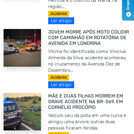
Heimtal e o Distrito da Warta, na
região...
Acidente
Ler artigo
JOVEM MORRE APÓS MOTO COLIDIR
COM CAMINHÃO EM ROTATÓRIA DE
AVENIDA EM LONDRINA
Vítima foi identificada como Vinicius
Almeida da Silva; acidente aconteceu
no cruzamento da Avenida Dez de
Dezembro...
Acidente
Ler artigo
MÃE E DUAS FILHAS MORREM EM
GRAVE ACIDENTE NA BR-369, EM
CORNÉLIO PROCÓPIO
Veículo saiu da pista em uma curva e
atingiu uma árvore; outras duas
pessoas ficaram feridas