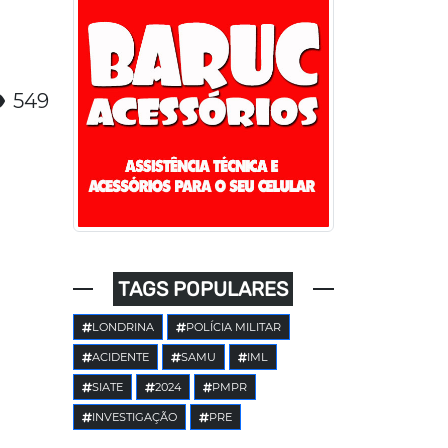
549
TAGS POPULARES
LONDRINA
POLÍCIA MILITAR
ACIDENTE
SAMU
IML
SIATE
2024
PMPR
INVESTIGAÇÃO
PRE