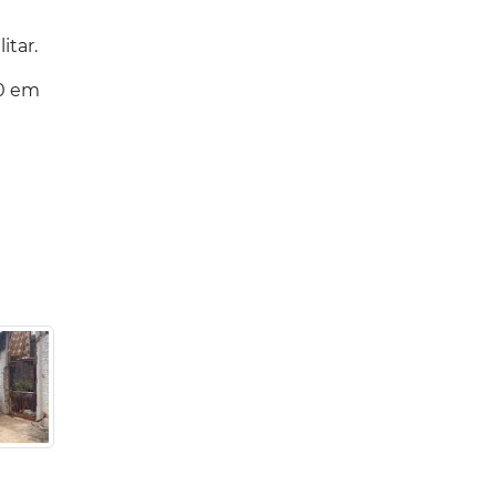
itar.
00 em