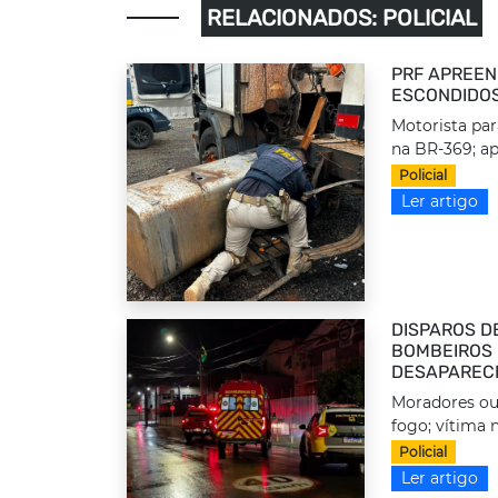
RELACIONADOS: POLICIAL
PRF APREEN
ESCONDIDOS
Motorista par
na BR-369; ap
Policial
Ler artigo
DISPAROS D
BOMBEIROS 
DESAPAREC
Moradores ou
fogo; vítima n
Policial
Ler artigo