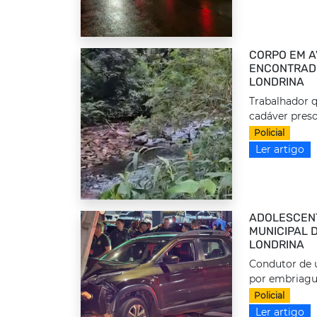
CORPO EM A
ENCONTRADO
LONDRINA
Trabalhador q
cadáver preso
Policial
Ler artigo
ADOLESCEN
MUNICIPAL 
LONDRINA
Condutor de u
por embriague
Policial
Ler artigo