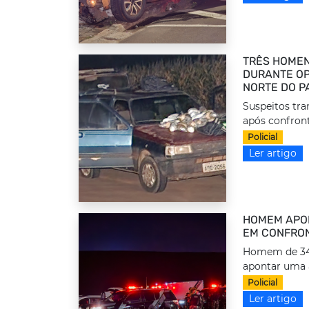
TRÊS HOMEN
DURANTE OP
NORTE DO P
Suspeitos tr
após confront
Policial
Ler artigo
HOMEM APON
EM CONFRON
Homem de 34 a
apontar uma 
Policial
Ler artigo