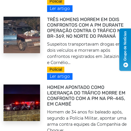
Policial
Ler artigo
TRÊS HOMENS MORREM EM DOIS
CONFRONTOS COM A PM DURANTE
OPERAÇÃO CONTRA O TRÁFICO NA
Grupo de Notícias
BR-369, NO NORTE DO PARANÁ
Suspeitos transportavam drogas em
dois veículos e morreram após
confrontos registrados em Jataizinho
e Cornélio...
Policial
Ler artigo
HOMEM APONTADO COMO
LIDERANÇA DO TRÁFICO MORRE EM
CONFRONTO COM A PM NA PR-445,
EM CAMBÉ
Homem de 34 anos foi baleado após,
segundo a Polícia Militar, apontar uma
arma contra equipes da Companhia de
Choque;...