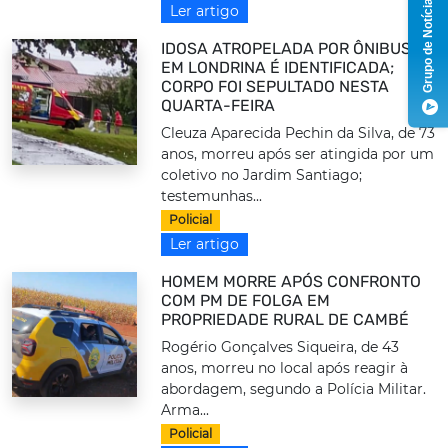
Grupo de Notícias
Ler artigo
IDOSA ATROPELADA POR ÔNIBUS
EM LONDRINA É IDENTIFICADA;
CORPO FOI SEPULTADO NESTA
QUARTA-FEIRA
Cleuza Aparecida Pechin da Silva, de 73
anos, morreu após ser atingida por um
coletivo no Jardim Santiago;
testemunhas...
Policial
Ler artigo
HOMEM MORRE APÓS CONFRONTO
COM PM DE FOLGA EM
PROPRIEDADE RURAL DE CAMBÉ
Rogério Gonçalves Siqueira, de 43
anos, morreu no local após reagir à
abordagem, segundo a Polícia Militar.
Arma...
Policial