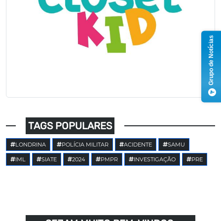
Grupo de Notícias
TAGS POPULARES
LONDRINA
POLÍCIA MILITAR
ACIDENTE
SAMU
IML
SIATE
2024
PMPR
INVESTIGAÇÃO
PRE