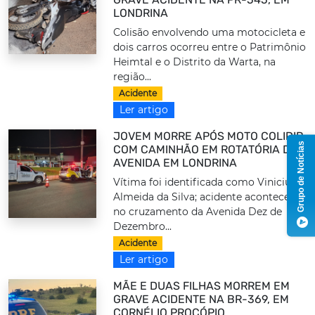
LONDRINA
Colisão envolvendo uma motocicleta e
dois carros ocorreu entre o Patrimônio
Heimtal e o Distrito da Warta, na
região...
Acidente
Ler artigo
JOVEM MORRE APÓS MOTO COLIDIR
Grupo de Notícias
COM CAMINHÃO EM ROTATÓRIA DE
AVENIDA EM LONDRINA
Vítima foi identificada como Vinicius
Almeida da Silva; acidente aconteceu
no cruzamento da Avenida Dez de
Dezembro...
Acidente
Ler artigo
MÃE E DUAS FILHAS MORREM EM
GRAVE ACIDENTE NA BR-369, EM
CORNÉLIO PROCÓPIO