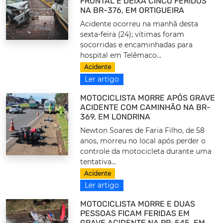
FRONTAL E DEIXA CINCO FERIDOS
NA BR-376, EM ORTIGUEIRA
Acidente ocorreu na manhã desta
sexta-feira (24); vítimas foram
socorridas e encaminhadas para
hospital em Telêmaco...
Acidente
Ler artigo
MOTOCICLISTA MORRE APÓS GRAVE
ACIDENTE COM CAMINHÃO NA BR-
369, EM LONDRINA
Newton Soares de Faria Filho, de 58
anos, morreu no local após perder o
controle da motocicleta durante uma
tentativa...
Acidente
Ler artigo
MOTOCICLISTA MORRE E DUAS
PESSOAS FICAM FERIDAS EM
GRAVE ACIDENTE NA PR-545, EM