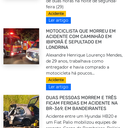
de duas horas na noite de segunda-
feira (29)
Acidente
Ler artigo
MOTOCICLISTA QUE MORREU EM
ACIDENTE COM CAMINHÃO EM
IBIPORÃ É SEPULTADO EM
LONDRINA
Alexandre Henrique Lourenço Mendes,
de 29 anos, trabalhava como
entregador e havia comprado a
motocicleta há poucos...
Acidente
Ler artigo
DUAS PESSOAS MORREM E TRÊS
FICAM FERIDAS EM ACIDENTE NA
BR-369, EM BANDEIRANTES
Acidente entre um Hyundai HB20 e
um Fiat Palio mobilizou equipes de