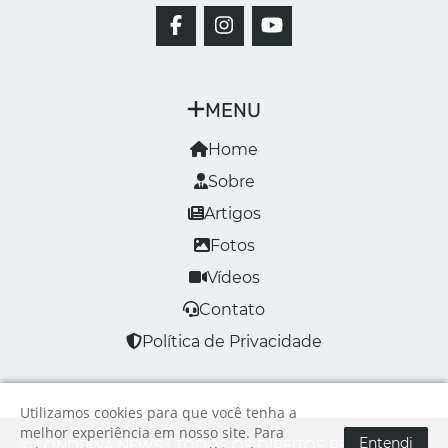
MENU
Home
Sobre
Artigos
Fotos
Vídeos
Contato
Política de Privacidade
Utilizamos cookies para que você tenha a
melhor experiência em nosso site. Para
Entendi
© LONDRINA NEWS | TODOS OS DIREITOS RESERVADOS