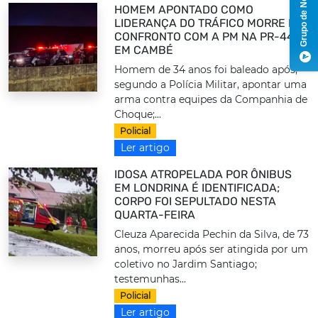
Grupo de Notícias
HOMEM APONTADO COMO
LIDERANÇA DO TRÁFICO MORRE EM
CONFRONTO COM A PM NA PR-445,
EM CAMBÉ
Homem de 34 anos foi baleado após,
segundo a Polícia Militar, apontar uma
arma contra equipes da Companhia de
Choque;...
Policial
Ler artigo
IDOSA ATROPELADA POR ÔNIBUS
EM LONDRINA É IDENTIFICADA;
CORPO FOI SEPULTADO NESTA
QUARTA-FEIRA
Cleuza Aparecida Pechin da Silva, de 73
anos, morreu após ser atingida por um
coletivo no Jardim Santiago;
testemunhas...
Policial
Ler artigo