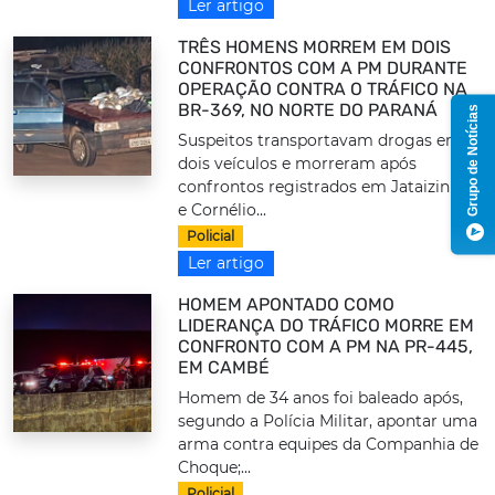
Ler artigo
TRÊS HOMENS MORREM EM DOIS
CONFRONTOS COM A PM DURANTE
OPERAÇÃO CONTRA O TRÁFICO NA
BR-369, NO NORTE DO PARANÁ
Grupo de Notícias
Suspeitos transportavam drogas em
dois veículos e morreram após
confrontos registrados em Jataizinho
e Cornélio...
Policial
Ler artigo
HOMEM APONTADO COMO
LIDERANÇA DO TRÁFICO MORRE EM
CONFRONTO COM A PM NA PR-445,
EM CAMBÉ
Homem de 34 anos foi baleado após,
segundo a Polícia Militar, apontar uma
arma contra equipes da Companhia de
Choque;...
Policial