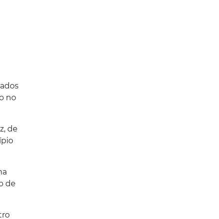
dados
o no
z, de
ípio
ma
o de
tro