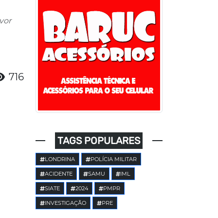
vor
716
TAGS POPULARES
LONDRINA
POLÍCIA MILITAR
ACIDENTE
SAMU
IML
SIATE
2024
PMPR
INVESTIGAÇÃO
PRE