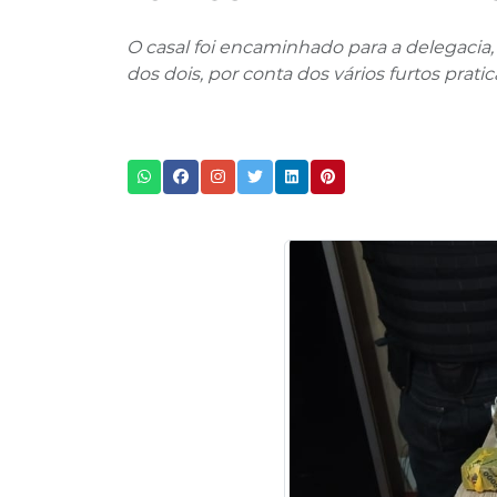
O casal foi encaminhado para a delegacia
dos dois, por conta dos vários furtos prat