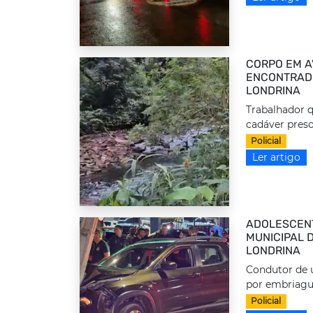
CORPO EM A
ENCONTRADO
LONDRINA
Trabalhador q
cadáver preso
Policial
Ler artigo
ADOLESCEN
MUNICIPAL 
LONDRINA
Condutor de u
por embriague
Policial