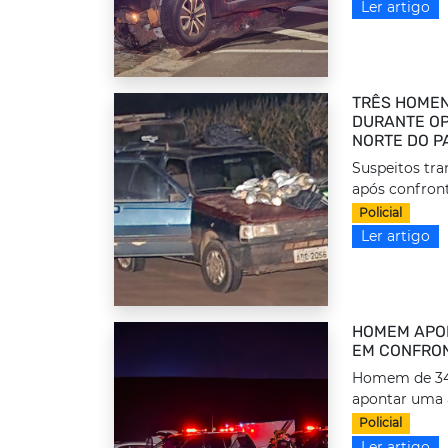
Ler artigo
TRÊS HOMEN
DURANTE OP
NORTE DO P
Suspeitos tr
após confront
Policial
Ler artigo
HOMEM APON
EM CONFRON
Homem de 34 a
apontar uma 
Policial
Ler artigo