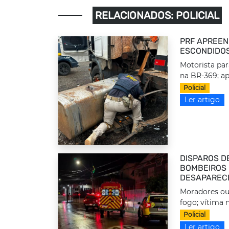
RELACIONADOS: POLICIAL
PRF APREEN
ESCONDIDOS
Motorista par
na BR-369; ap
Policial
Ler artigo
DISPAROS D
BOMBEIROS 
DESAPAREC
Moradores ou
fogo; vítima n
Policial
Ler artigo