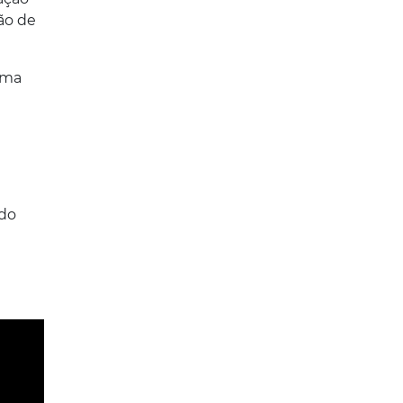
ão de
uma
 do