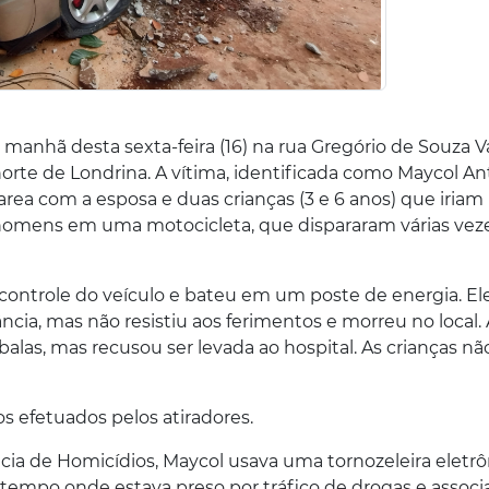
anhã desta sexta-feira (16) na rua Gregório de Souza Va
norte de Londrina. A vítima, identificada como Maycol An
rea com a esposa e duas crianças (3 e 6 anos) que iriam 
 homens em uma motocicleta, que dispararam várias vez
 controle do veículo e bateu em um poste de energia. Ele
ncia, mas não resistiu aos ferimentos e morreu no local.
 balas, mas recusou ser levada ao hospital. As crianças nã
os efetuados pelos atiradores.
ia de Homicídios, Maycol usava uma tornozeleira eletrô
 tempo onde estava preso por tráfico de drogas e associ