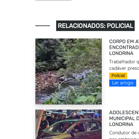
RELACIONADOS: POLICIAL
CORPO EM A
ENCONTRADO
LONDRINA
Trabalhador q
cadáver preso
Policial
Ler artigo
ADOLESCEN
MUNICIPAL 
LONDRINA
Condutor de u