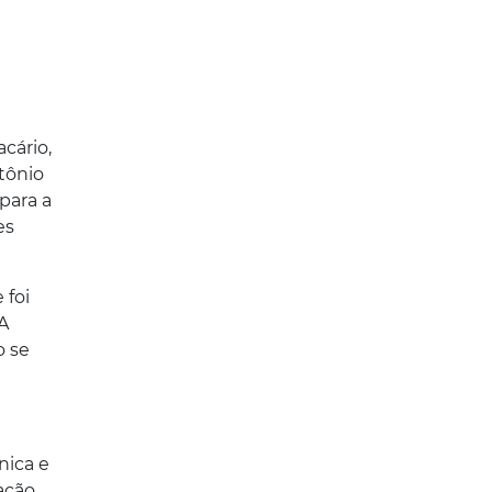
cário,
tônio
para a
es
 foi
 A
o se
nica e
ação