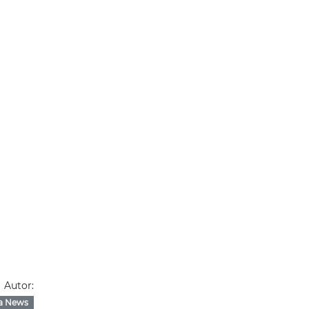
Autor:
a News