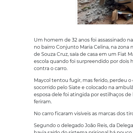
Um homem de 32 anos foi assassinado na m
no bairro Conjunto Maria Celina, na zona 
de Souza Cruz, saía de casa em um Fiat Ma
escola quando foi surpreendido por dois
contra o carro.
Maycol tentou fugir, mas ferido, perdeu o
socorrido pelo Siate e colocado na ambulâ
esposa dele foi atingida por estilhaços de
feriram.
No carro ficaram visíveis as marcas dos tir
Segundo o delegado João Reis, da Delegac
havia saído do sistema prisional há pouco