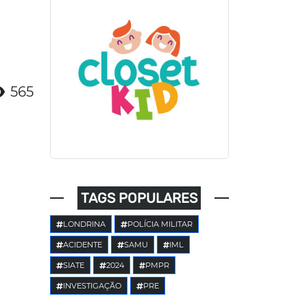
565
TAGS POPULARES
LONDRINA
POLÍCIA MILITAR
ACIDENTE
SAMU
IML
SIATE
2024
PMPR
INVESTIGAÇÃO
PRE