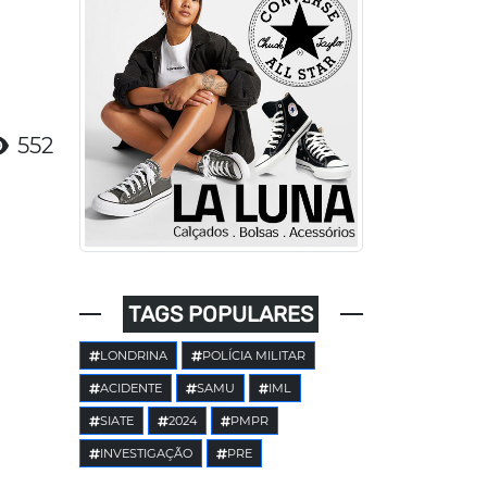
552
TAGS POPULARES
LONDRINA
POLÍCIA MILITAR
ACIDENTE
SAMU
IML
SIATE
2024
PMPR
INVESTIGAÇÃO
PRE