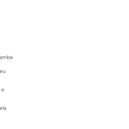
 Cambé
veu
 e
ela