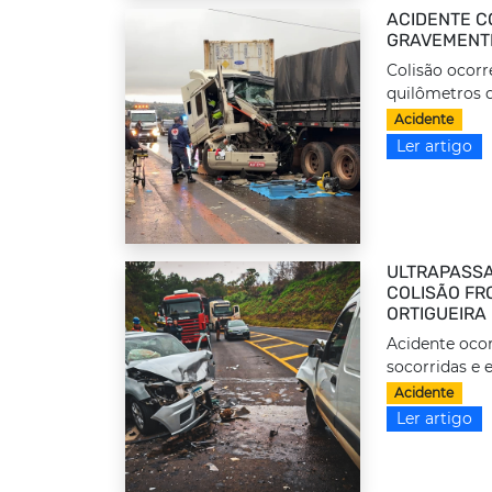
ACIDENTE C
GRAVEMENTE
Colisão ocorr
quilômetros d
Acidente
Ler artigo
ULTRAPASSA
COLISÃO FRO
ORTIGUEIRA
Acidente ocor
socorridas e 
Acidente
Ler artigo