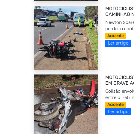
MOTOCICLIS
CAMINHÃO N
Newton Soares
perder o cont
Acidente
Ler artigo
MOTOCICLIS
EM GRAVE A
Colisão envol
entre o Patrim
Acidente
Ler artigo