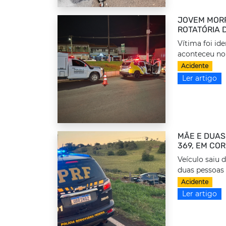
JOVEM MORR
ROTATÓRIA 
Vítima foi id
aconteceu no
Acidente
Ler artigo
MÃE E DUAS
369, EM CO
Veículo saiu 
duas pessoas 
Acidente
Ler artigo