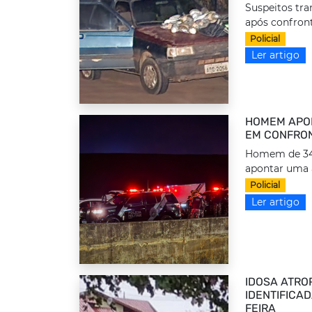
Suspeitos tr
após confront
Policial
Ler artigo
HOMEM APON
EM CONFRON
Homem de 34 a
apontar uma 
Policial
Ler artigo
IDOSA ATRO
IDENTIFICA
FEIRA