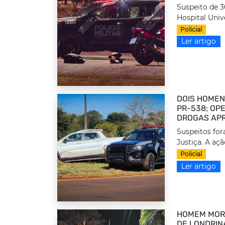
Suspeito de 
Hospital Unive
Policial
Ler artigo
DOIS HOMEN
PR-538; OP
DROGAS APR
Suspeitos for
Justiça. A açã
Policial
Ler artigo
HOMEM MORR
DE LONDRIN