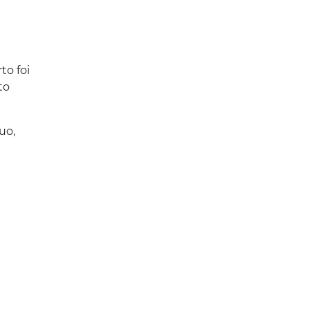
to foi
to
uo,