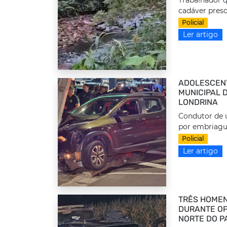
cadáver preso
Policial
Ler artigo
ADOLESCEN
MUNICIPAL 
LONDRINA
Condutor de u
por embriague
Policial
Ler artigo
TRÊS HOMEN
DURANTE OP
NORTE DO P