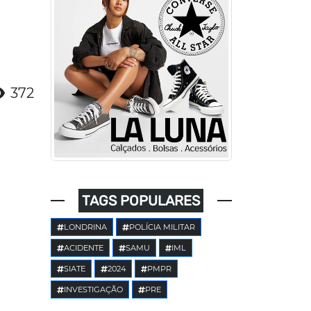
372
TAGS POPULARES
LONDRINA
POLÍCIA MILITAR
ACIDENTE
SAMU
IML
SIATE
2024
PMPR
INVESTIGAÇÃO
PRE