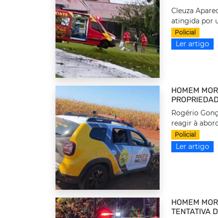
Cleuza Aparec
atingida por 
Policial
Ler artigo
HOMEM MORR
PROPRIEDAD
Rogério Gonça
reagir à abor
Policial
Ler artigo
HOMEM MOR
TENTATIVA 