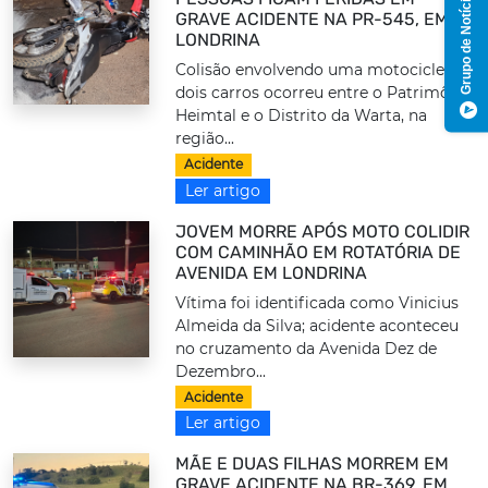
Grupo de Notícias
GRAVE ACIDENTE NA PR-545, EM
LONDRINA
Colisão envolvendo uma motocicleta e
dois carros ocorreu entre o Patrimônio
Heimtal e o Distrito da Warta, na
região...
Acidente
Ler artigo
JOVEM MORRE APÓS MOTO COLIDIR
COM CAMINHÃO EM ROTATÓRIA DE
AVENIDA EM LONDRINA
Vítima foi identificada como Vinicius
Almeida da Silva; acidente aconteceu
no cruzamento da Avenida Dez de
Dezembro...
Acidente
Ler artigo
MÃE E DUAS FILHAS MORREM EM
GRAVE ACIDENTE NA BR-369, EM