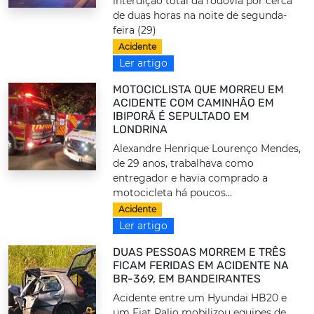
interdição total da rodovia por cerca
de duas horas na noite de segunda-
feira (29)
Acidente
Ler artigo
MOTOCICLISTA QUE MORREU EM
ACIDENTE COM CAMINHÃO EM
IBIPORÃ É SEPULTADO EM
LONDRINA
Alexandre Henrique Lourenço Mendes,
de 29 anos, trabalhava como
entregador e havia comprado a
motocicleta há poucos...
Acidente
Ler artigo
DUAS PESSOAS MORREM E TRÊS
FICAM FERIDAS EM ACIDENTE NA
BR-369, EM BANDEIRANTES
Acidente entre um Hyundai HB20 e
um Fiat Palio mobilizou equipes de