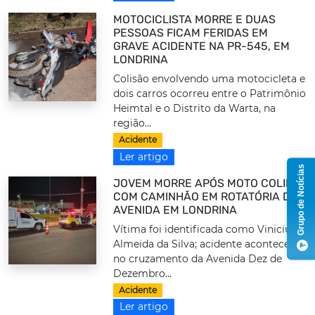
MOTOCICLISTA MORRE E DUAS
PESSOAS FICAM FERIDAS EM
GRAVE ACIDENTE NA PR-545, EM
LONDRINA
Colisão envolvendo uma motocicleta e
dois carros ocorreu entre o Patrimônio
Heimtal e o Distrito da Warta, na
região...
Acidente
Ler artigo
Grupo de Notícias
JOVEM MORRE APÓS MOTO COLIDIR
COM CAMINHÃO EM ROTATÓRIA DE
AVENIDA EM LONDRINA
Vítima foi identificada como Vinicius
Almeida da Silva; acidente aconteceu
no cruzamento da Avenida Dez de
Dezembro...
Acidente
Ler artigo