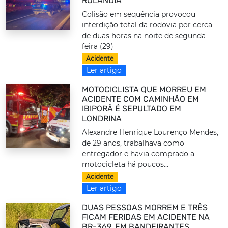
ROLÂNDIA
Colisão em sequência provocou
interdição total da rodovia por cerca
de duas horas na noite de segunda-
feira (29)
Acidente
Ler artigo
MOTOCICLISTA QUE MORREU EM
ACIDENTE COM CAMINHÃO EM
IBIPORÃ É SEPULTADO EM
LONDRINA
Alexandre Henrique Lourenço Mendes,
de 29 anos, trabalhava como
entregador e havia comprado a
motocicleta há poucos...
Acidente
Ler artigo
DUAS PESSOAS MORREM E TRÊS
FICAM FERIDAS EM ACIDENTE NA
BR-369, EM BANDEIRANTES