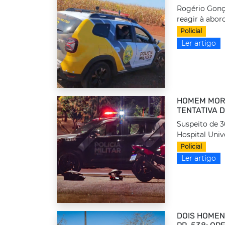
Rogério Gonça
reagir à abor
Policial
Ler artigo
HOMEM MOR
TENTATIVA 
Suspeito de 
Hospital Unive
Policial
Ler artigo
DOIS HOMEN