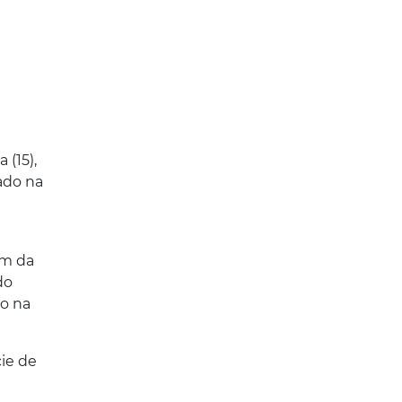
(15),
ado na
am da
do
do na
ie de