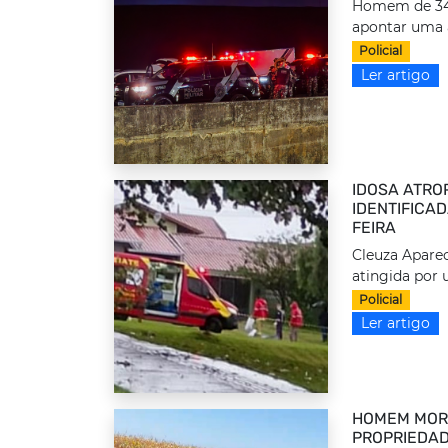
Homem de 34 a
apontar uma 
Policial
Ler artigo
IDOSA ATRO
IDENTIFICA
FEIRA
Cleuza Aparec
atingida por 
Policial
Ler artigo
HOMEM MORR
PROPRIEDAD