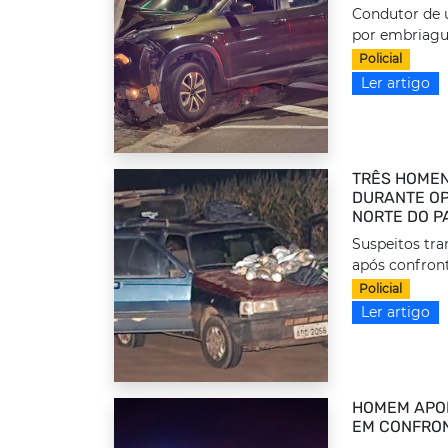
Condutor de u
por embriague
Policial
Ler artigo
TRÊS HOMEN
DURANTE OP
NORTE DO P
Suspeitos tr
após confront
Policial
Ler artigo
HOMEM APON
EM CONFRON