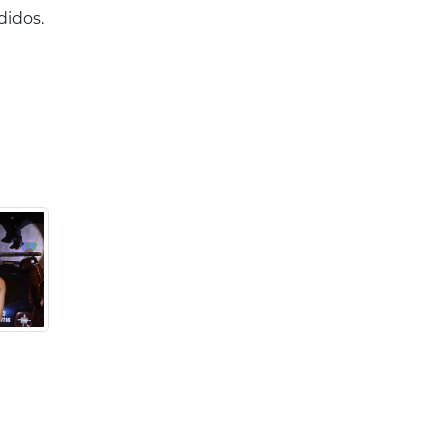
didos.