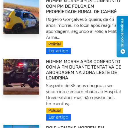
HOMEM MORRE APÓS CONFRONTO
COM PM DE FOLGA EM
PROPRIEDADE RURAL DE CAMBÉ
Rogério Gonçalves Siqueira, de 43
Grupo de Notícias
anos, morreu no local após reagir à
abordagem, segundo a Polícia Militar.
Arma...
Policial
Ler artigo
HOMEM MORRE APÓS CONFRONTO
COM A PM DURANTE TENTATIVA DE
ABORDAGEM NA ZONA LESTE DE
LONDRINA
Suspeito de 36 anos chegou a ser
socorrido e encaminhado ao Hospital
Universitário, mas não resistiu aos
ferimentos;...
Policial
Ler artigo
DOIS HOMENS MORREM EM