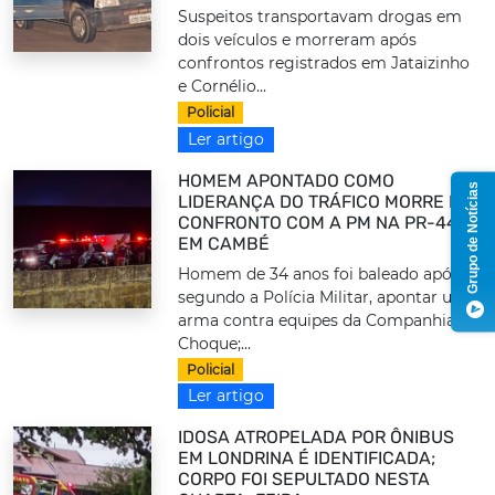
Suspeitos transportavam drogas em
dois veículos e morreram após
confrontos registrados em Jataizinho
e Cornélio...
Policial
Ler artigo
HOMEM APONTADO COMO
Grupo de Notícias
LIDERANÇA DO TRÁFICO MORRE EM
CONFRONTO COM A PM NA PR-445,
EM CAMBÉ
Homem de 34 anos foi baleado após,
segundo a Polícia Militar, apontar uma
arma contra equipes da Companhia de
Choque;...
Policial
Ler artigo
IDOSA ATROPELADA POR ÔNIBUS
EM LONDRINA É IDENTIFICADA;
CORPO FOI SEPULTADO NESTA