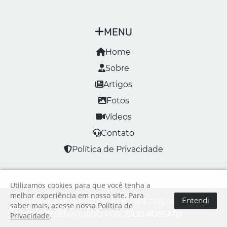
MENU
Home
Sobre
Artigos
Fotos
Vídeos
Contato
Política de Privacidade
Utilizamos cookies para que você tenha a
melhor experiência em nosso site. Para
Entendi
© LONDRINA NEWS | TODOS OS DIREITOS RESERVADOS
saber mais, acesse nossa
Política de
DESENVOLVIDO POR
JÚLIO ROSSATO
Privacidade
.