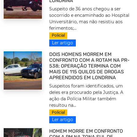
LONDRINA
Suspeito de 36 anos chegou a ser
socorrido e encaminhado ao Hospital
Universitário, mas não resistiu aos
ferimentos;...
Policial
Ler artigo
DOIS HOMENS MORREM EM
CONFRONTO COM A ROTAM NA PR-
538; OPERAÇÃO TERMINA COM
MAIS DE 115 QUILOS DE DROGAS
APREENDIDOS EM LONDRINA
Suspeitos foram identificados, um
deles era procurado pela Justiça. A
ação da Polícia Militar também
resultou na...
Policial
Ler artigo
HOMEM MORRE EM CONFRONTO
COM A PM NA ZONA SUL DE