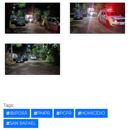
Tags:
IBIPORÃ
PMPR
PCPR
HOMICÍDIO
SAN RAFAEL