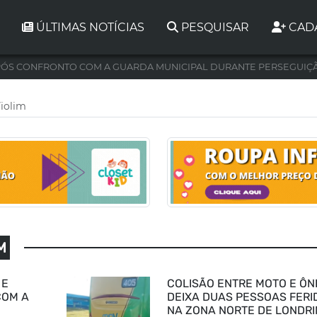
ÚLTIMAS NOTÍCIAS
PESQUISAR
CAD
ÓS CONFRONTO COM A GUARDA MUNICIPAL DURANTE PERSEGUIÇ
iolim
M
 E
COLISÃO ENTRE MOTO E ÔN
COM A
DEIXA DUAS PESSOAS FERI
NA ZONA NORTE DE LONDR