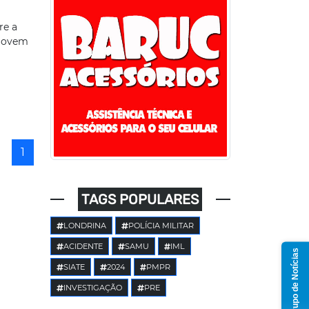
re a
 jovem
1
TAGS POPULARES
LONDRINA
POLÍCIA MILITAR
ACIDENTE
SAMU
IML
Grupo de Notícias
SIATE
2024
PMPR
INVESTIGAÇÃO
PRE