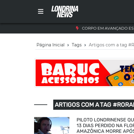
CORPO EM AVANÇADO ES
Página Inicial
Tags
Artigos com a tag #
ARTIGOS COM A TAG #RORA
PILOTO LONDRINENSE QU
13 DIAS PERDIDO NA FL
AMAZÔNICA MORRE APÓ