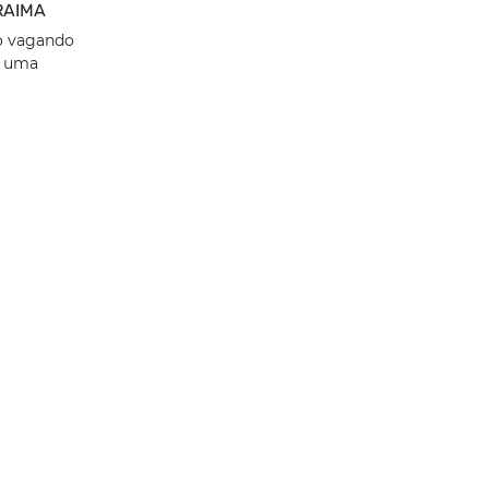
RAIMA
do vagando
s uma