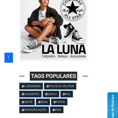
1
TAGS POPULARES
LONDRINA
POLÍCIA MILITAR
ACIDENTE
SAMU
IML
Grupo de Notícias
SIATE
2024
PMPR
INVESTIGAÇÃO
PRE