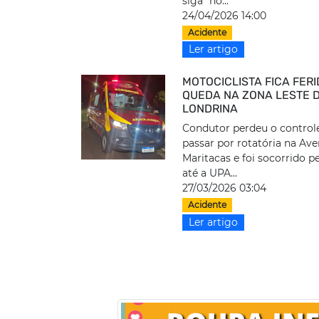
siga” no...
24/04/2026 14:00
Acidente
Ler artigo
MOTOCICLISTA FICA FER
QUEDA NA ZONA LESTE 
LONDRINA
Condutor perdeu o control
passar por rotatória na Ave
Maritacas e foi socorrido pe
até a UPA...
27/03/2026 03:04
Acidente
Ler artigo