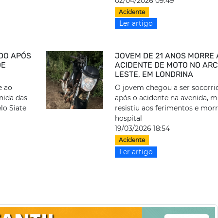
02/04/2026 09:49
Acidente
Ler artigo
IDO APÓS
JOVEM DE 21 ANOS MORRE
DE
ACIDENTE DE MOTO NO AR
LESTE, EM LONDRINA
e ao
O jovem chegou a ser socorri
nida das
após o acidente na avenida, 
lo Siate
resistiu aos ferimentos e mor
hospital
19/03/2026 18:54
Acidente
Ler artigo