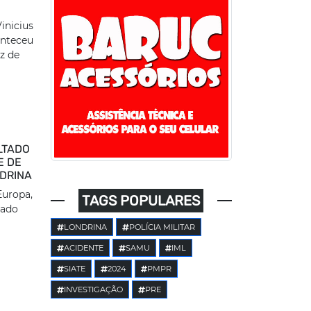
inicius
onteceu
z de
LTADO
E DE
DRINA
Europa,
TAGS POPULARES
gado
LONDRINA
POLÍCIA MILITAR
ACIDENTE
SAMU
IML
SIATE
2024
PMPR
INVESTIGAÇÃO
PRE