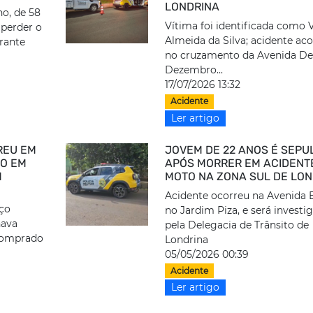
LONDRINA
ho, de 58
Vítima foi identificada como V
 perder o
Almeida da Silva; acidente ac
rante
no cruzamento da Avenida De
Dezembro...
17/07/2026 13:32
Acidente
Ler artigo
REU EM
JOVEM DE 22 ANOS É SEPU
ÃO EM
APÓS MORRER EM ACIDENT
M
MOTO NA ZONA SUL DE LON
Acidente ocorreu na Avenida 
nço
no Jardim Piza, e será investi
hava
pela Delegacia de Trânsito de
comprado
Londrina
05/05/2026 00:39
Acidente
Ler artigo