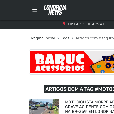
DISPAROS DE ARMA DE FO
Página Inicial
Tags
Artigos com a tag #M
ARTIGOS COM A TAG #MOTOC
MOTOCICLISTA MORRE A
GRAVE ACIDENTE COM C
NA BR-369, EM LONDRIN