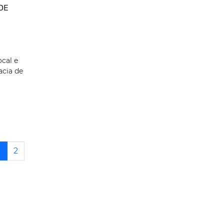
DE
cal e
acia de
1
2