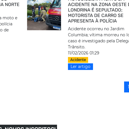
NA NORTE
ACIDENTE NA ZONA OESTE 
LONDRINA É SEPULTADO;
MOTORISTA DE CARRO SE
da moto e
APRESENTA À POLÍCIA
polícia
Acidente ocorreu no Jardim
to de
Columbia; vítima morreu no lo
caso é investigado pela Deleg
Trânsito.
11/02/2026 01:29
Acidente
Ler artigo