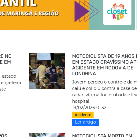
RE NO
MOTOCICLISTA DE 19 ANOS 
TE EM
EM ESTADO GRAVÍSSIMO A
ACIDENTE EM RODOVIA DE
LONDRINA
m estado
Jovem perdeu o controle da 
erça-feira
caiu e colidiu contra a base d
ste
radar; vítima foi intubada e le
hospital
19/02/2026 01:32
Acidente
Ler artigo
PÓS
MOTOCICLISTA MORTO EM