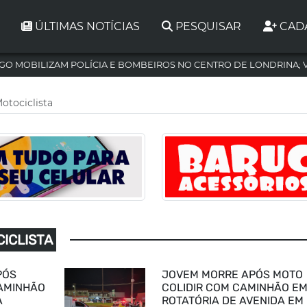
ÚLTIMAS NOTÍCIAS
PESQUISAR
CAD
GO MOBILIZAM POLÍCIA E BOMBEIROS NO CENTRO DE LONDRINA; 
otociclista
ICLISTA
PÓS
JOVEM MORRE APÓS MOTO
AMINHÃO
COLIDIR COM CAMINHÃO E
A
ROTATÓRIA DE AVENIDA EM