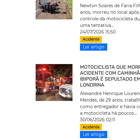
Newton Soares de Faria Fil
anos, morreu no local após
controle da motocicleta du
uma tentativa...
24/07/2026 15:50
Acidente
Ler artigo
MOTOCICLISTA QUE MOR
ACIDENTE COM CAMINH
IBIPORÃ É SEPULTADO E
LONDRINA
Alexandre Henrique Loure
Mendes, de 29 anos, trabal
como entregador e havia 
a motocicleta há poucos...
30/06/2026 02:11
Acidente
Ler artigo