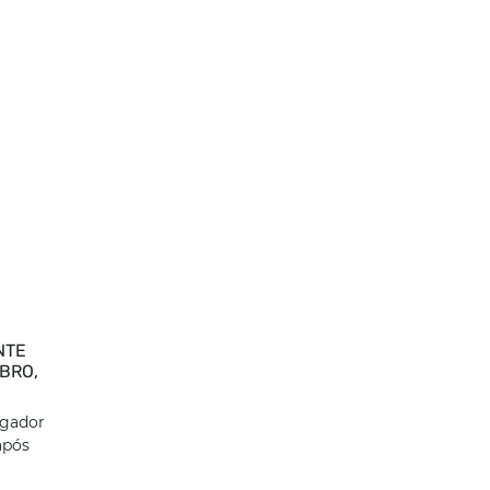
NTE
BRO,
egador
após