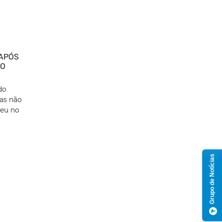
 APÓS
CO
do
mas não
reu no
Grupo de Notícias