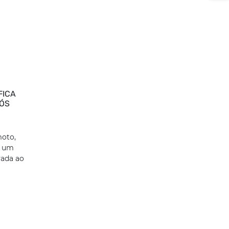
FICA
PÓS
moto,
e um
vada ao