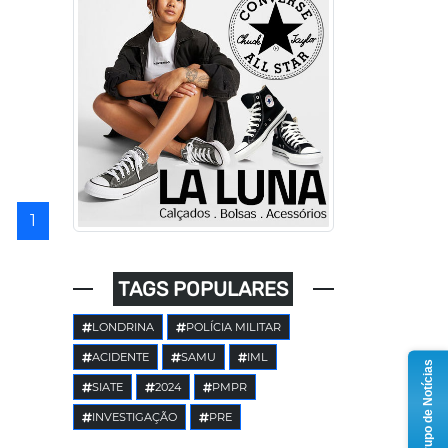
1
TAGS POPULARES
LONDRINA
POLÍCIA MILITAR
ACIDENTE
SAMU
IML
Grupo de Notícias
SIATE
2024
PMPR
INVESTIGAÇÃO
PRE