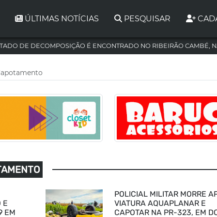
ÚLTIMAS NOTÍCIAS
PESQUISAR
CAD
TADO DE DECOMPOSIÇÃO É ENCONTRADO NO RIBEIRÃO CAMBÉ, N
#Capotamento
OTAMENTO
POLICIAL MILITAR MORRE A
 E
VIATURA AQUAPLANAR E
9 EM
CAPOTAR NA PR-323, EM D