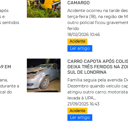
CAMARGO
 após
Acidente ocorreu na tarde des
s e
terça-feira (18), na região de 
 sentidos
outro policial ficou gravemen
ferido
18/02/2026 10:46
Acidente
Ler artigo
CARRO CAPOTA APÓS COLI
69 EM
DEIXA TRÊS FERIDOS NA Z
SUL DE LONDRINA
ana,
Família seguia pela avenida D
 durante a
Dezembro quando veículo cap
cal do
atingiu outro carro; motorista
levada à UPA...
21/09/2025 16:43
Acidente
Ler artigo