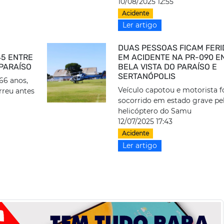
10/08/2025 12:55
Acidente
Ler artigo
DUAS PESSOAS FICAM FER
5 ENTRE
EM ACIDENTE NA PR-090 E
 PARAÍSO
BELA VISTA DO PARAÍSO E
SERTANÓPOLIS
66 anos,
Veículo capotou e motorista f
rreu antes
socorrido em estado grave pe
helicóptero do Samu
12/07/2025 17:43
Acidente
Ler artigo