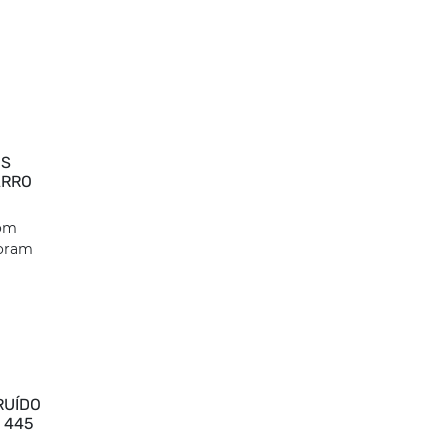
OS
ARRO
com
foram
RUÍDO
 445