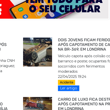
DOIS JOVENS FICAM FERID
PÓS
APÓS CAPOTAMENTO DE C
M
NA BR-369, EM LONDRINA
Veículo capota após colisão 
tinha CNH
barranco e poste; ocupantes 
briaguez;
socorridos com ferimentos
da
moderados
22/04/2025 19:24
Acidente
Ler artigo
CARRO DE LUXO FICA DEST
CO
APÓS CAPOTAMENTO NA PR
ÍLIA
EM LONDRINA