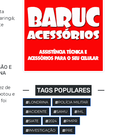
ta
Maringá;
te
SÃO E
ONA
ez de
TAGS POPULARES
otou e
 foi
LONDRINA
POLÍCIA MILITAR
ACIDENTE
SAMU
IML
SIATE
2024
PMPR
INVESTIGAÇÃO
PRE