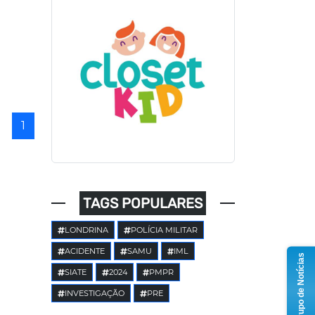
1
TAGS POPULARES
LONDRINA
POLÍCIA MILITAR
ACIDENTE
SAMU
IML
Grupo de Notícias
SIATE
2024
PMPR
INVESTIGAÇÃO
PRE