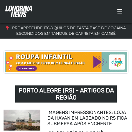
PRF APREENDE 138,8 QUILOS DE PASTA BASE DE COCAÍNA
ESCONDIDOS EM TANQUE DE CARRETA EM CAMBÉ
PORTO ALEGRE (RS) - ARTIGOS DA
REGIÃO
IMAGENS IMPRESSIONANTES: LOJA
DA HAVAN EM LAJEADO NO RS FICA
SUBMERSA APÓS ENCHENTE
Imagens rodaram o mundo