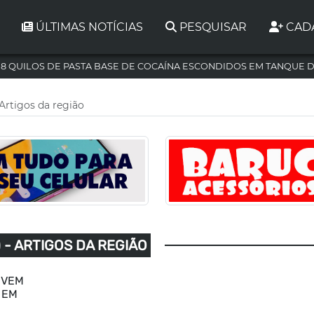
ÚLTIMAS NOTÍCIAS
PESQUISAR
CAD
,8 QUILOS DE PASTA BASE DE COCAÍNA ESCONDIDOS EM TANQUE 
 Artigos da região
) - ARTIGOS DA REGIÃO
OVEM
 EM