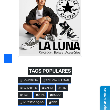
1
TAGS POPULARES
LONDRINA
POLÍCIA MILITAR
ACIDENTE
SAMU
IML
Grupo de Notícias
SIATE
2024
PMPR
INVESTIGAÇÃO
PRE