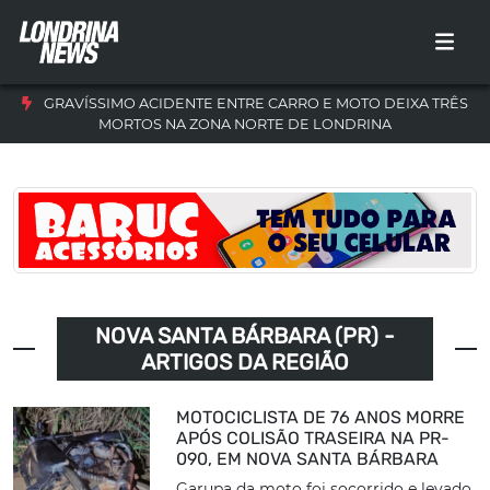
GRAVÍSSIMO ACIDENTE ENTRE CARRO E MOTO DEIXA TRÊS
MORTOS NA ZONA NORTE DE LONDRINA
NOVA SANTA BÁRBARA (PR) -
ARTIGOS DA REGIÃO
MOTOCICLISTA DE 76 ANOS MORRE
APÓS COLISÃO TRASEIRA NA PR-
090, EM NOVA SANTA BÁRBARA
Garupa da moto foi socorrido e levado