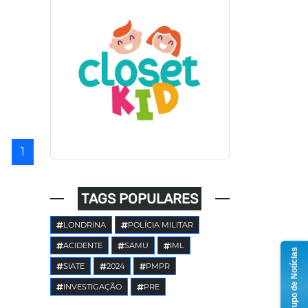
1
TAGS POPULARES
LONDRINA
POLÍCIA MILITAR
ACIDENTE
SAMU
IML
Grupo de Notícias
SIATE
2024
PMPR
INVESTIGAÇÃO
PRE