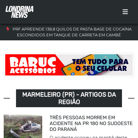
PRF APREENDE 138,8 QUILOS DE PASTA BASE DE COCAÍNA
ESCONDIDOS EM TANQUE DE CARRETA EM CAMBÉ
MARMELEIRO (PR) - ARTIGOS DA
REGIÃO
TRÊS PESSOAS MORREM EM
ACIDENTE NA PR 180 NO SUDOESTE
DO PARANÁ
O acidente ocorreu na manhã deste