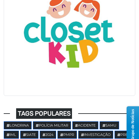
Grupo de Notícias
TAGS POPULARES
LONDRINA
POLÍCIA MILITAR
ACIDENTE
SAMU
IML
SIATE
2024
PMPR
INVESTIGAÇÃO
PRE