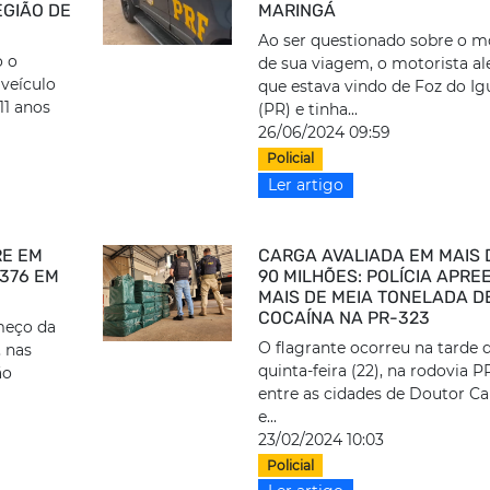
EGIÃO DE
MARINGÁ
Ao ser questionado sobre o m
o o
de sua viagem, o motorista a
 veículo
que estava vindo de Foz do I
11 anos
(PR) e tinha...
26/06/2024 09:59
Policial
Ler artigo
RE EM
CARGA AVALIADA EM MAIS 
376 EM
90 MILHÕES: POLÍCIA APRE
MAIS DE MEIA TONELADA D
COCAÍNA NA PR-323
meço da
O flagrante ocorreu na tarde 
, nas
quinta-feira (22), na rodovia P
ão
entre as cidades de Doutor 
e...
23/02/2024 10:03
Policial