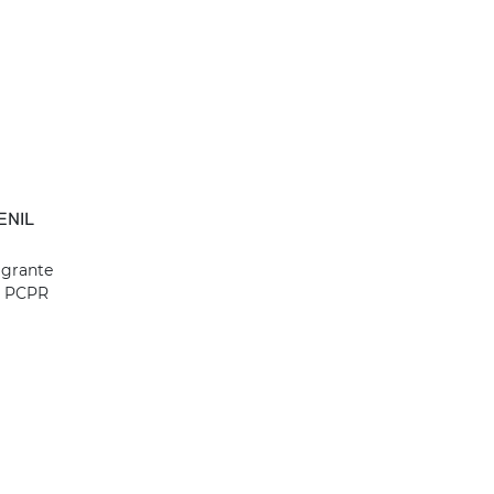
ENIL
agrante
a PCPR