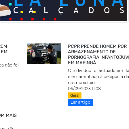
REM
PCPR PRENDE HOMEM POR
 EM
ARMAZENAMENTO DE
PORNOGRAFIA INFANTOJUV
EM MARINGÁ
da não foi
O indivíduo foi autuado em fl
e encaminhado à delegacia d
no município.
06/09/2023 11:08
Geral
Ler artigo
OM MAIS
Á
que três