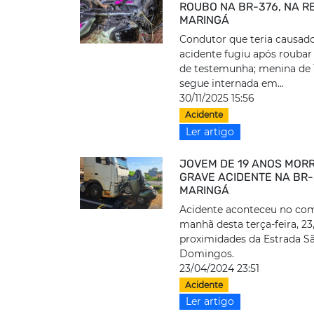
ROUBO NA BR-376, NA R
MARINGÁ
Condutor que teria causad
acidente fugiu após roubar
de testemunha; menina de 
segue internada em...
30/11/2025 15:56
Acidente
Ler artigo
JOVEM DE 19 ANOS MOR
GRAVE ACIDENTE NA BR-
MARINGÁ
Acidente aconteceu no co
manhã desta terça-feira, 23
proximidades da Estrada S
Domingos.
23/04/2024 23:51
Acidente
Ler artigo