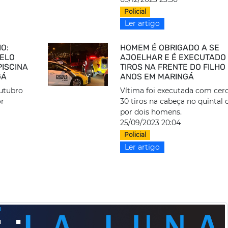
Policial
Ler artigo
O:
HOMEM É OBRIGADO A SE
BELO
AJOELHAR E É EXECUTADO
PISCINA
TIROS NA FRENTE DO FILHO 
GÁ
ANOS EM MARINGÁ
outubro
Vítima foi executada com cer
or
30 tiros na cabeça no quintal 
por dois homens.
25/09/2023 20:04
Policial
Ler artigo