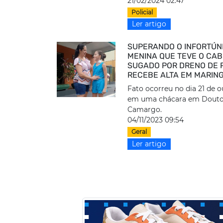
21/02/2024 02:47
Policial
Ler artigo
SUPERANDO O INFORTÚNI
MENINA QUE TEVE O CA
SUGADO POR DRENO DE 
RECEBE ALTA EM MARIN
Fato ocorreu no dia 21 de 
em uma chácara em Dout
Camargo.
04/11/2023 09:54
Geral
Ler artigo