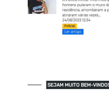
homens pularam o muro d
residência, arrombaram a p
atiraram várias vezes...
24/08/2023 12:34
Policial
Ler artigo
SEJAM MUITO BEM-VINDOS