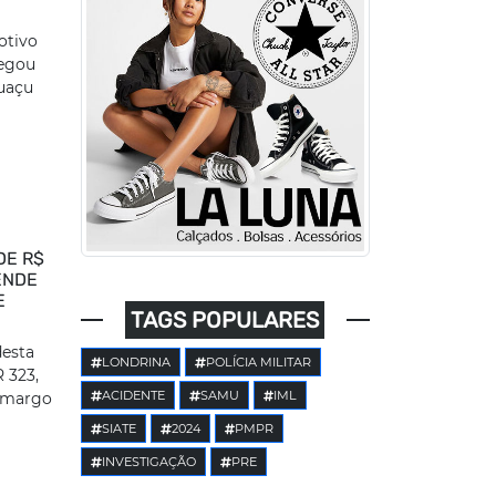
otivo
legou
guaçu
DE R$
ENDE
E
TAGS POPULARES
desta
LONDRINA
POLÍCIA MILITAR
R 323,
ACIDENTE
SAMU
IML
Camargo
SIATE
2024
PMPR
INVESTIGAÇÃO
PRE