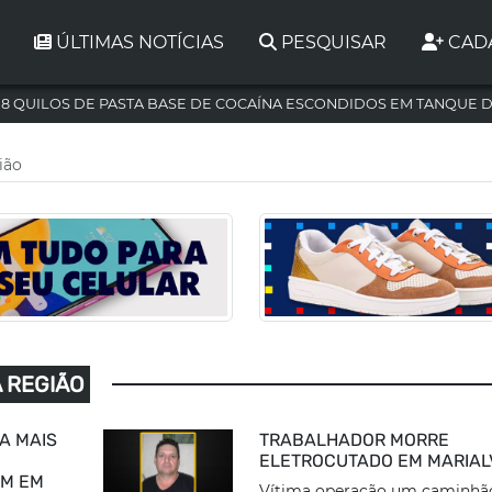
ÚLTIMAS NOTÍCIAS
PESQUISAR
CAD
,8 QUILOS DE PASTA BASE DE COCAÍNA ESCONDIDOS EM TANQUE 
ião
A REGIÃO
A MAIS
TRABALHADOR MORRE
ELETROCUTADO EM MARIAL
AM EM
Vítima operação um caminhã