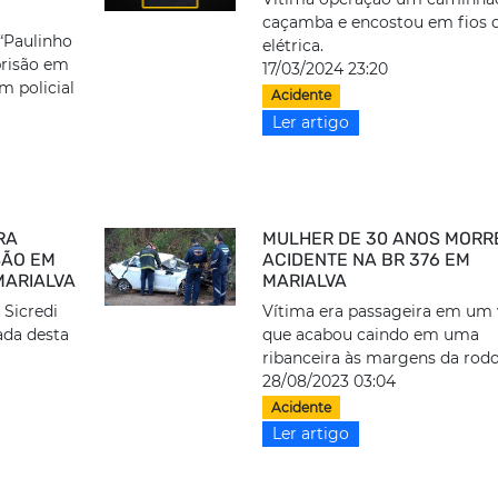
caçamba e encostou em fios 
“Paulinho
elétrica.
prisão em
17/03/2024 23:20
m policial
Acidente
Ler artigo
RA
MULHER DE 30 ANOS MORR
SÃO EM
ACIDENTE NA BR 376 EM
MARIALVA
MARIALVA
 Sicredi
Vítima era passageira em um 
ada desta
que acabou caindo em uma
ribanceira às margens da rod
28/08/2023 03:04
Acidente
Ler artigo