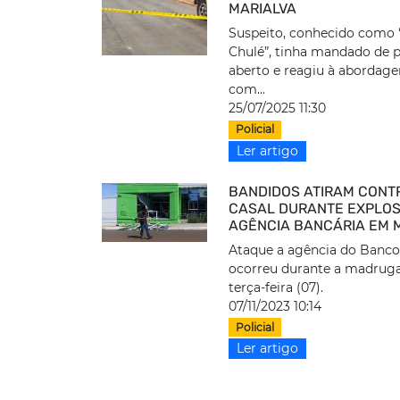
MARIALVA
Suspeito, conhecido como 
Chulé”, tinha mandado de 
aberto e reagiu à abordage
com...
25/07/2025 11:30
Policial
Ler artigo
BANDIDOS ATIRAM CONT
CASAL DURANTE EXPLO
AGÊNCIA BANCÁRIA EM 
Ataque a agência do Banco
ocorreu durante a madrug
terça-feira (07).
07/11/2023 10:14
Policial
Ler artigo