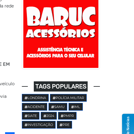
da rede
E EM
veículo
TAGS POPULARES
ovia
LONDRINA
POLÍCIA MILITAR
ACIDENTE
SAMU
IML
SIATE
2024
PMPR
Grupo de Notícias
INVESTIGAÇÃO
PRE