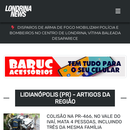
DISPAROS DE ARMA DE FOGO MOBILIZAM POLÍCIA E
BOMBEIROS NO CENTRO DE LONDRINA; VÍTIMA BALEADA
DESAPARECE
LIDIANÓPOLIS (PR) - ARTIGOS DA
REGIÃO
COLISÃO NA PR-466, NO VALE DO
IVAÍ, MATA 4 PESSOAS, INCLUINDO
TRÊS DA MESMA FAMÍLIA